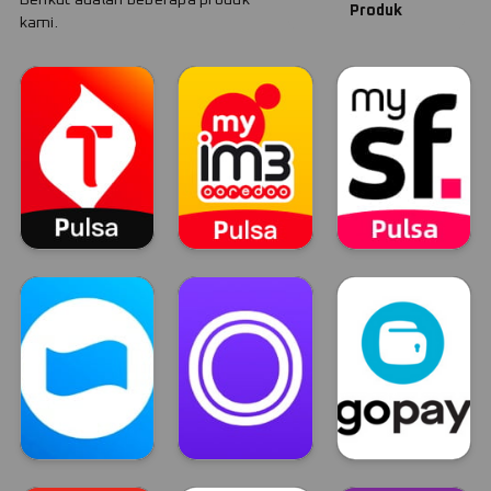
Produk
kami.
Telkomsel
Indosat
Smartfren
TELKOMSEL
INDOSAT
Smartfren
Dana
OVO
GOPAY