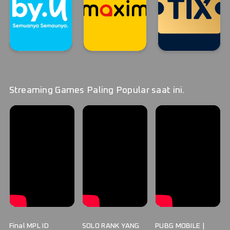
By.U
MAXIM
TIX ID STREAM
By.U
MAXIM
TIX ID
Streaming Games Paling Popular saat ini.
Final MPL ID
SOLO RANK YANG
PUBG MOBILE |