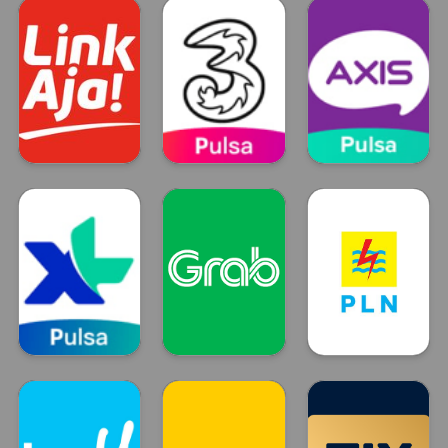
DANA
OVO
GO PAY
LinkAja
Tri
Axis
LinkAja
TRI
Axis
XL
GRAB
Token Listrik
XL
GRAB
PLN