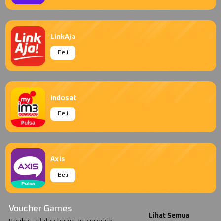
LinkAja
Beli
Indosat
Beli
Axis
Beli
Voucher Games
Lihat Semua
Berikut adalah beberapa produk