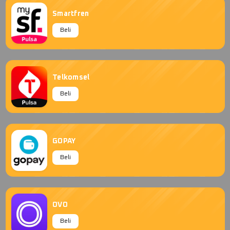
Smartfren
Beli
Telkomsel
Beli
GOPAY
Beli
OVO
Beli