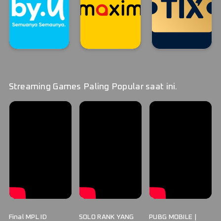
By.U
MAXIM
TIX ID STREAM
By.U
MAXIM
TIX ID
Streaming Games Paling Popular saat ini.
Final MPL ID
SOLO RANK YANG
PUBG MOBILE |