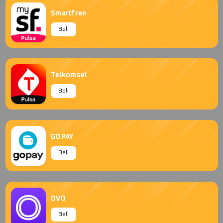
Smartfren
Beli
Telkomsel
Beli
GOPAY
Beli
OVO
Beli