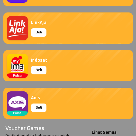
LinkAja
Beli
Indosat
Beli
Axis
Beli
Voucher Games
Lihat Semua
Berikut adalah beberapa produk