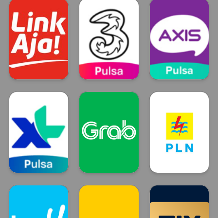
DANA
OVO
GO PAY
LinkAja
Tri
Axis
LinkAja
TRI
Axis
XL
GRAB
Token Listrik
XL
GRAB
PLN