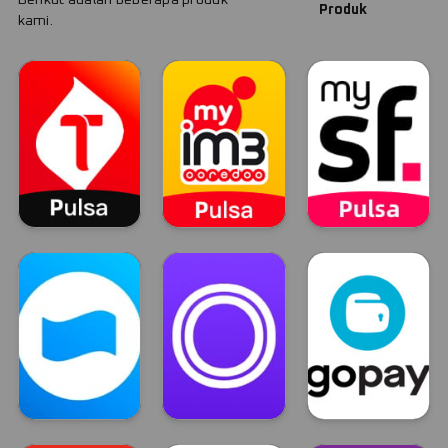
Produk
kami.
Telkomsel
Indosat
Smartfren
TELKOMSEL
INDOSAT
Smartfren
Dana
OVO
GOPAY