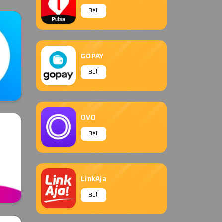
Beli
GOPAY
Beli
OVO
Beli
LinkAja
Beli