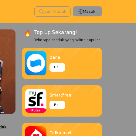
Cari Produk
Masuk
Top Up Sekarang!
Beberapa produk yang paling populer.
Dana
Beli
Smartfren
Beli
duk
Telkomsel