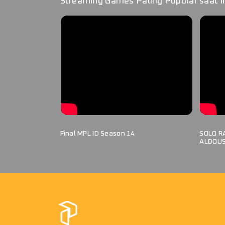
Streaming Games Paling Popular saat in
Final MPL ID Season 14
SOLO R
ALDOUS