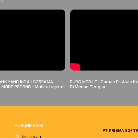
i.
ANK YANG INDAH BERSAMA
PUBG MOBILE | Zaman Es Akan K
 MODE POCONG - Mobile legends
Di Medan Tempur
HUBUNG KAMI
PT PRISMA SOFT
Instagram