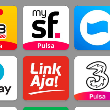
t
Smartfren
Dana
T
Smartfren
DANA
LinkAja
Tri
LinkAja
TRI