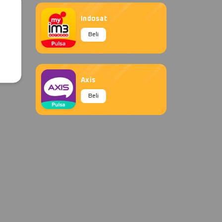
Indosat
Beli
Axis
Beli