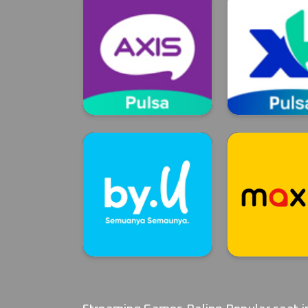
Axis
XL
Axis
XL
By.U
MAXIM
By.U
MAXIM