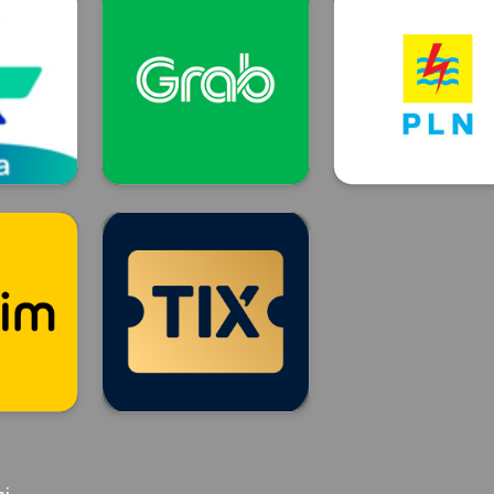
GRAB
Token Listrik
GRAB
PLN
TIX ID STREAM
TIX ID