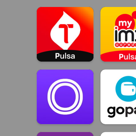
Telkomsel
Indosa
TELKOMSEL
INDOSA
OVO
GOPAY
OVO
GO PAY