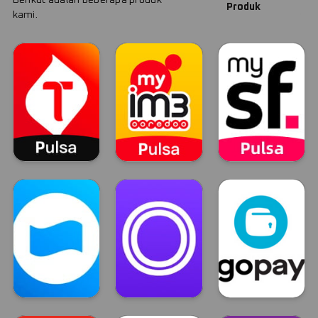
Produk
kami.
Telkomsel
Indosat
Smartfren
TELKOMSEL
INDOSAT
Smartfren
Dana
OVO
GOPAY