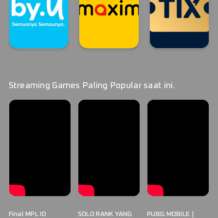
By.U
MAXIM
TIX ID STREAM
By.U
MAXIM
TIX ID
Streaming Games Paling Popular saat ini.
Final MPL ID
SOLO RANK YANG
PUBG MOBILE |