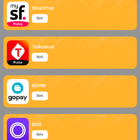
Smartfren
Beli
Telkomsel
Beli
GOPAY
Beli
OVO
Beli