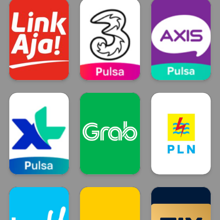
DANA
OVO
GO PAY
LinkAja
Tri
Axis
LinkAja
TRI
Axis
XL
GRAB
Token Listrik
XL
GRAB
PLN