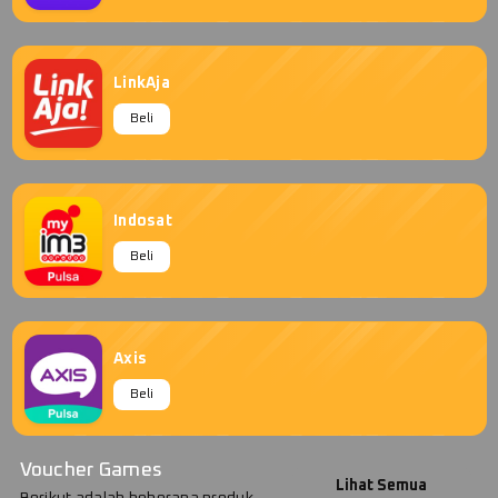
LinkAja
Beli
Indosat
Beli
Axis
Beli
Voucher Games
Lihat Semua
Berikut adalah beberapa produk