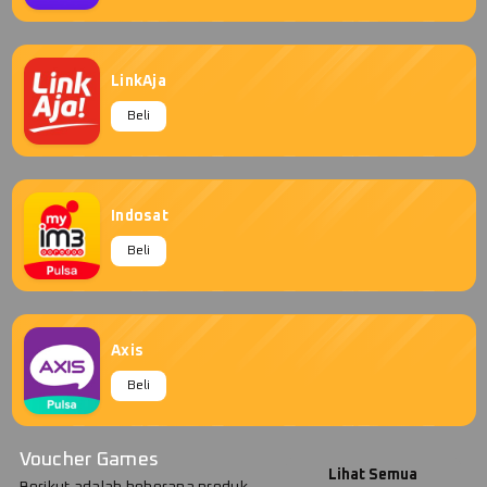
LinkAja
Beli
Indosat
Beli
Axis
Beli
Voucher Games
Lihat Semua
Berikut adalah beberapa produk