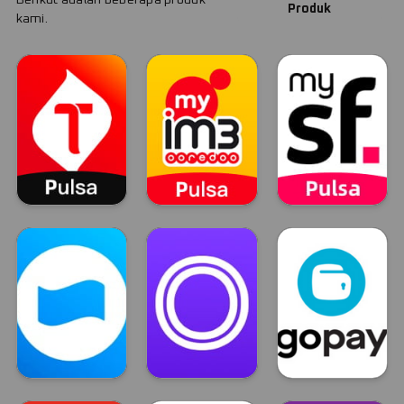
Produk
kami.
Telkomsel
Indosat
Smartfren
TELKOMSEL
INDOSAT
Smartfren
Dana
OVO
GOPAY