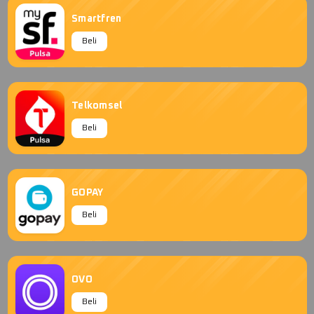
Smartfren
Beli
Telkomsel
Beli
GOPAY
Beli
OVO
Beli