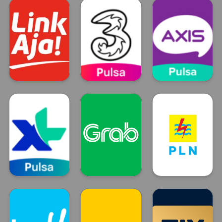
DANA
OVO
GO PAY
LinkAja
Tri
Axis
LinkAja
TRI
Axis
XL
GRAB
Token Listrik
XL
GRAB
PLN