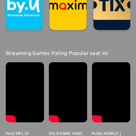
By.U
MAXIM
TIX ID STREAM
By.U
MAXIM
TIX ID
Streaming Games Paling Popular saat ini.
Final MPL ID
SOLO RANK YANG
PUBG MOBILE |