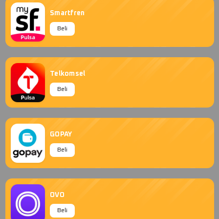
Smartfren
Beli
Telkomsel
Beli
GOPAY
Beli
OVO
Beli