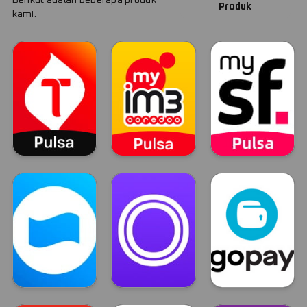
Produk
kami.
Telkomsel
Indosat
Smartfren
TELKOMSEL
INDOSAT
Smartfren
Dana
OVO
GOPAY