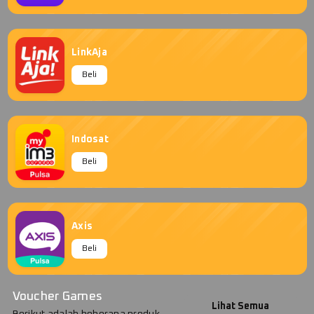
LinkAja
Beli
Indosat
Beli
Axis
Beli
Voucher Games
Lihat Semua
Berikut adalah beberapa produk