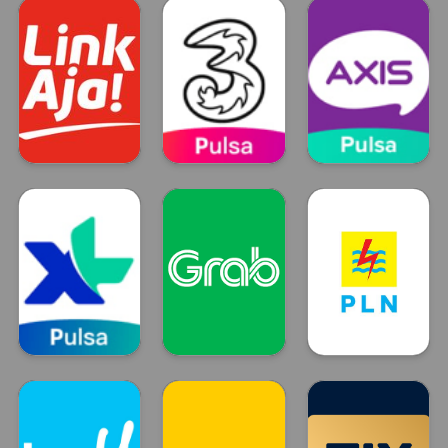
DANA
OVO
GO PAY
LinkAja
Tri
Axis
LinkAja
TRI
Axis
XL
GRAB
Token Listrik
XL
GRAB
PLN