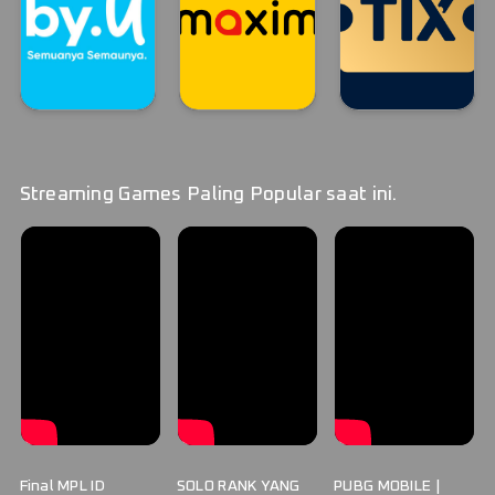
By.U
MAXIM
TIX ID STREAM
By.U
MAXIM
TIX ID
Streaming Games Paling Popular saat ini.
Final MPL ID
SOLO RANK YANG
PUBG MOBILE |