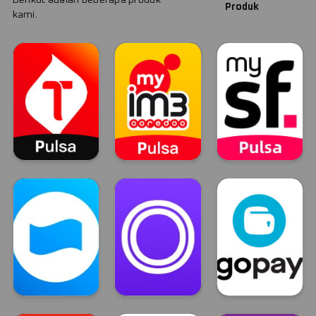
Produk
kami.
Telkomsel
Indosat
Smartfren
TELKOMSEL
INDOSAT
Smartfren
Dana
OVO
GOPAY