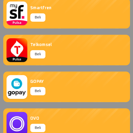
Smartfren
Beli
Telkomsel
Beli
GOPAY
Beli
OVO
Beli