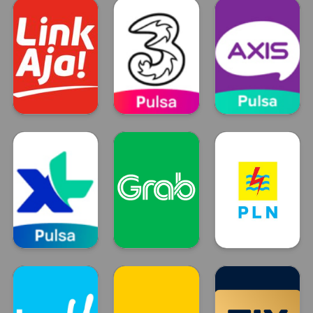
DANA
OVO
GO PAY
LinkAja
Tri
Axis
LinkAja
TRI
Axis
XL
GRAB
Token Listrik
XL
GRAB
PLN