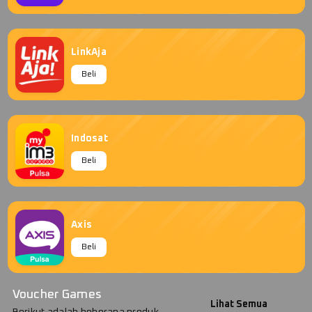
LinkAja
Beli
Indosat
Beli
Axis
Beli
Voucher Games
Lihat Semua
Berikut adalah beberapa produk