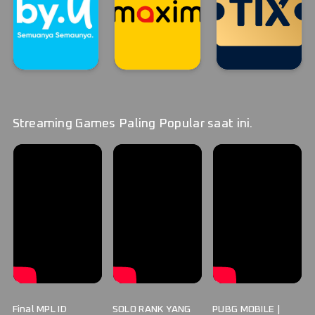
By.U
MAXIM
TIX ID STREAM
By.U
MAXIM
TIX ID
Streaming Games Paling Popular saat ini.
Final MPL ID
SOLO RANK YANG
PUBG MOBILE |