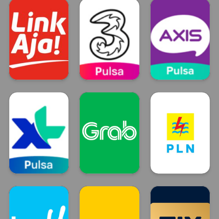
DANA
OVO
GO PAY
LinkAja
Tri
Axis
LinkAja
TRI
Axis
XL
GRAB
Token Listrik
XL
GRAB
PLN