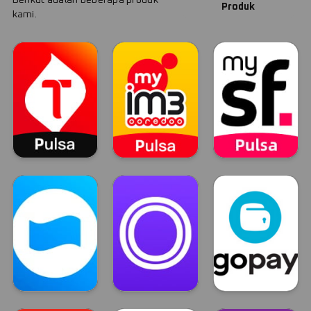
Produk
kami.
Telkomsel
Indosat
Smartfren
TELKOMSEL
INDOSAT
Smartfren
Dana
OVO
GOPAY