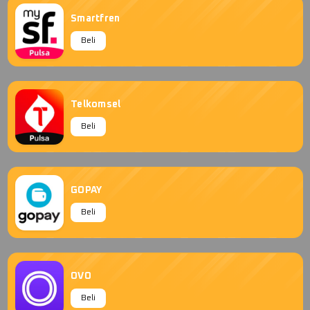
Smartfren
Beli
Telkomsel
Beli
GOPAY
Beli
OVO
Beli