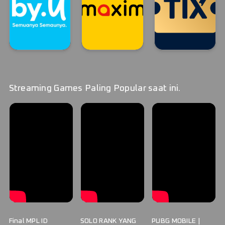
By.U
MAXIM
TIX ID STREAM
By.U
MAXIM
TIX ID
Streaming Games Paling Popular saat ini.
Final MPL ID
SOLO RANK YANG
PUBG MOBILE |