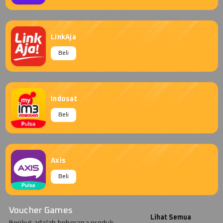
LinkAja
Beli
Indosat
Beli
Axis
Beli
Voucher Games
Lihat Semua
Berikut adalah beberapa produk